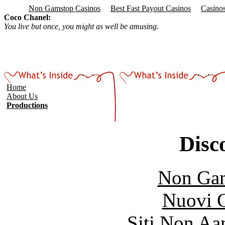
Non Gamstop Casinos
Best Fast Payout Casinos
Casino
Coco Chanel:
You live but once, you might as well be amusing.
Home
About Us
Productions
Disc
Non Gam
Nuovi C
Siti Non Aam