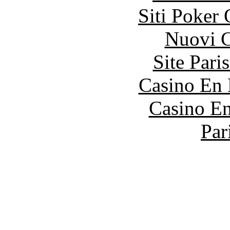
Siti Poker 
Nuovi C
Site Pari
Casino En
Casino En
Par